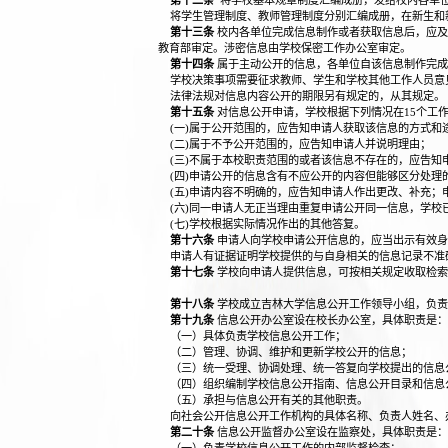
第十二条
将学校基本规章制度汇编成册，发给校内各单位
将学生管理制度、教师管理制度分别汇编成册，在新生和
第十三条
校内各单位完成信息制作或者获取信息后，应及
教育部审定。涉密信息由学校保密工作办公室审定。
第十四条
属于主动公开的信息，各单位自该信息制作完成
学校决策事项需要征求教师、学生和学校其他工作人员意见
法律法规对信息内容公开的期限另有规定的，从其规定。
第十五条
对信息公开申请，学校根据下列情况在15个工
(一)属于公开范围的，应告知申请人获取该信息的方式和
(二)属于不予公开范围的，应告知申请人并说明理由；
(三)不属于本校职责范围的或者该信息不存在的，应告知
(四)申请公开的信息含有不应公开的内容但能够区分处理
(五)申请内容不明确的，应告知申请人作出更改、补充；
(六)同一申请人无正当理由重复申请公开同一信息，学校
(七)学校根据实际情况作出的其他答复。
第十六条
申请人向学校申请公开信息的，应当出示有效身
申请人有证据证明学校提供的与自身相关的信息记录不准
第十七条
学校向申请人提供信息，可按相关规定收取检索
第十八条
学校成立吉林大学信息公开工作领导小组，负责
第十九条
信息公开办公室设在校长办公室，具体职责是：
（一）具体负责学校信息公开工作；
（二）管理、协调、维护和更新学校公开的信息；
（三）统一受理、协调处理、统一答复向学校提出的信息
（四）组织编制学校信息公开指南、信息公开目录和信息
（五）承担与信息公开有关的其他职责。
向社会公开信息公开工作机构的具体名称、负责人姓名、
第二十条
信息公开监督办公室设在监察处，具体职责是：