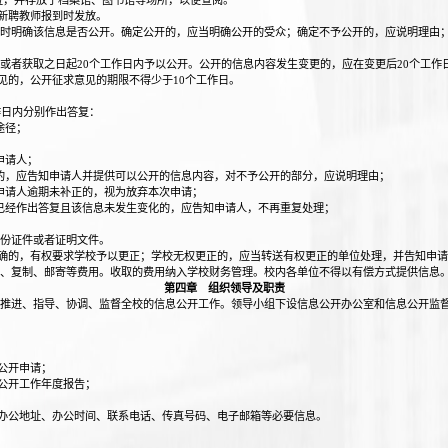
，并存放于档案馆、图书馆等场所，以便查阅。
新聘教师报到时发放。
时明确该信息是否公开。确定公开的，应当明确公开的受众；确定不予公开的，应说明理由
或者获取之日起20个工作日内予以公开。公开的信息内容发生变更的，应在变更后20个工作
的，公开征求意见的期限不得少于10个工作日。
作日内分别作出答复：
途径；
申请人；
的，应告知申请人并提供可以公开的信息内容，对不予公开的部分，应说明理由；
申请人逾期未补正的，视为放弃本次申请；
已经作出答复且该信息未发生变化的，应告知申请人，不再重复处理；
份证件或者证明文件。
确的，有权要求学校予以更正；学校无权更正的，应当转送有权更正的单位处理，并告知申请
、复制、邮寄等费用。收取的费用纳入学校财务管理。校内各单位不得以有偿方式提供信息
第四章 组织领导及职责
推进、指导、协调、监督全校的信息公开工作。领导小组下设信息公开办公室和信息公开监
公开申请；
公开工作年度报告；
办公地址、办公时间、联系电话、传真号码、电子邮箱等必要信息。