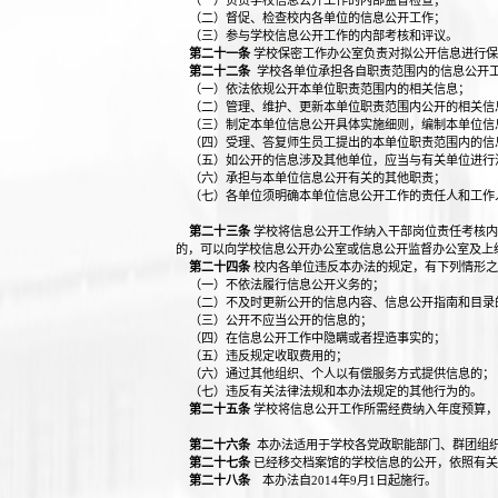
（一）负责学校信息公开工作的内部监督检查；
（二）督促、检查校内各单位的信息公开工作；
（三）参与学校信息公开工作的内部考核和评议。
第二十一条
学校保密工作办公室负责对拟公开信息进行保
第二十二条
学校各单位承担各自职责范围内的信息公开
（一）依法依规公开本单位职责范围内的相关信息；
（二）管理、维护、更新本单位职责范围内公开的相关信
（三）制定本单位信息公开具体实施细则，编制本单位信
（四）受理、答复师生员工提出的本单位职责范围内的信
（五）如公开的信息涉及其他单位，应当与有关单位进行
（六）承担与本单位信息公开有关的其他职责；
（七）各单位须明确本单位信息公开工作的责任人和工作
第二十三条
学校将信息公开工作纳入干部岗位责任考核内
的，可以向学校信息公开办公室或信息公开监督办公室及上
第二十四条
校内各单位违反本办法的规定，有下列情形之
（一）不依法履行信息公开义务的；
（二）不及时更新公开的信息内容、信息公开指南和目录
（三）公开不应当公开的信息的；
（四）在信息公开工作中隐瞒或者捏造事实的；
（五）违反规定收取费用的；
（六）通过其他组织、个人以有偿服务方式提供信息的；
（七）违反有关法律法规和本办法规定的其他行为的。
第二十五条
学校将信息公开工作所需经费纳入年度预算，
第二十六条
本办法适用于学校各党政职能部门、群团组
第二十七条
已经移交档案馆的学校信息的公开，依照有关
第二十八条
本办法自2014年9月1日起施行。