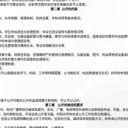
审批的，按照规定程序履行审批手续，未经批准不予公开。
或者不完整信息的，在职责范围内及时发布准确信息予以澄清。
第二章 公开的内容
次、办学规模，管理体制、机构设置、学校领导等基本情况；
法，学生申诉途径与处理程序；毕业生就业指导与服务情况等;
划，实验室、仪器设备配置与图书藏量，教学与科研成果评选情况，国家组织的教学评估结果
学的申请与管理规定等；
岗位设置管理与聘用办法，争议协调解决办法等;
决算方案，财政性资金、受捐赠财产的使用与管理情况，仪器设备、图书、药品等物资设备采
及学校的重大事件的调查和处理情况；
的管理制度；
项。
可以根据自身学习、科研、工作等特殊需要，以书面形式（包括数据电文形式）向学校申请
。
或者不公开可能对公共利益造成重大影响的，可以予以公开。
第三章 公开的途径和要求
刊、校内广播等校内媒体和报刊、杂志、广播、电视等校外媒体以及新闻发布会、年鉴、会
，及时更新信息，开设信息公开意见箱，听取对学校信息公开工作的意见和建议。
信息公开指南明确信息公开工作机构、信息的分类、编排体系和获取方式，依申请公开的处