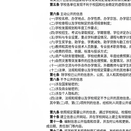
有关公开信息依照国家和学校有关规定或者实际情况需要
第五条
学校各单位发现不利于校园和社会稳定的虚假信息
第六条
主动公开的信息
(一)学校名称、办学地点、办学性质、办学宗旨、办学层
(二)学校章程以及学校制定的各项规章制度；
(三)学校发展规划和年度工作要点；
(四)学校招生、考试与录取规定，学籍管理、学位评定办
(五)学科与专业设置，重点学科建设情况，课程与教学计
(六)学生奖学金、助学金、学费减免、助学贷款与勤工俭
(七)教师和其他专业技术人员数量、专业技术职务等级，
(八)收费的项目、依据、标准与投诉方式；
(九)资产与财务管理制度，学校经费来源、年度经费预算
(十)自然灾害等突发事件的应急处理预案、处置情况，涉
(十一)对外交流与中外合作办学情况，外籍教师与留学生
(十二)法律、法规和规章以及学校规定需要公开的其他事
第七条
除学校已公开的信息外，公民、法人和其他组织还
第八条
不予公开的信息
(一)涉及国家秘密的；
(二)涉及商业秘密的；
(三)涉及个人隐私的；
(四)法律、法规和规章以及学校规定不予公开的其他信息
其中第(二)项、第(三)项所列的信息，经权利人同意公开
第九条
依照规定需要公开的信息，通过学校网站、校报校
第十条
建立信息公开网站，并在学校网站上建立有效链接
第十一条
编制信息公开指南和目录，并及时公布和更新。
成日期、责任部门等内容。